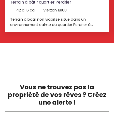
Terrain à bâtir quartier Perdrier
42 a 16 ca
Vierzon 18100
Terrain à batir non viabilisé situé dans un
environnement calme du quartier Perdrier à
Vierzon. Composé de 5 parcelles de : 1320m2,
1000m2, 766m2, 554m2 et 576m2 soit un total de
4216m2. Possibilité d'achat d'un seul terrain.
Vous ne trouvez pas la
propriété de vos rêves ? Créez
une alerte !