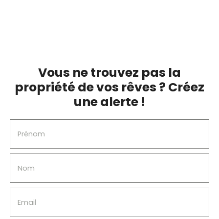
de 12m2. Double vitrage, tout à l'égout, chauffage
électrique, cave, à deux pas des commerces et
sans travaux à prévoir.
Vous ne trouvez pas la
propriété de vos rêves ? Créez
une alerte !
Prénom
Nom
Email