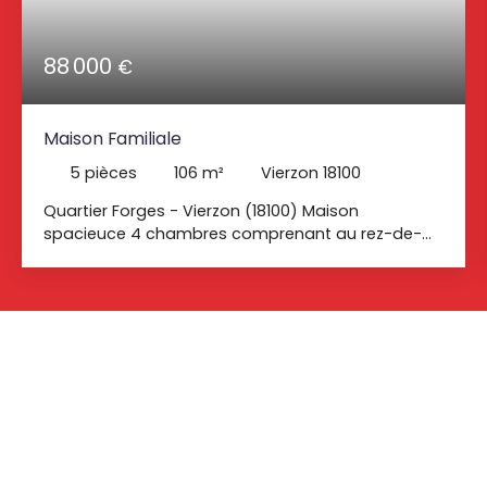
88 000
€
Maison Familiale
5
pièces
106
m²
Vierzon 18100
Quartier Forges - Vierzon (18100) Maison
spacieuce 4 chambres comprenant au rez-de-
chaussée : une entrée donnant sur une cuisine
séparée, une pièce de vie lumineuse de 33. 88m2,
une chambre et un wc séparé. A l'étage un palier
dessevant 3 chambres et une salle de bain avec
wc. Double vitrage, chauffage gaz de ville, fibre
optique, travaux de remise aux normes
d'assainissement individuel à prévoir.