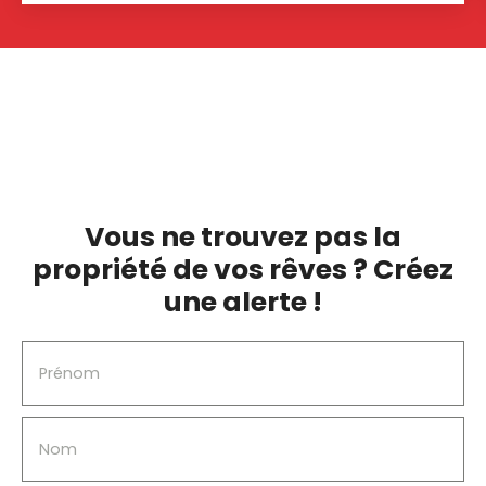
séparée, une pièce de vie lumineuse de 33. 88m2,
une chambre et un wc séparé. A l'étage un palier
dessevant 3 chambres et une salle de bain avec
wc. Double vitrage, chauffage gaz de ville, fibre
optique, travaux de remise aux normes
d'assainissement individuel à prévoir.
Vous ne trouvez pas la
propriété de vos rêves ? Créez
une alerte !
Prénom
Nom