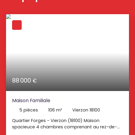
88 000
€
Maison Familiale
5
pièces
106
m²
Vierzon 18100
Quartier Forges - Vierzon (18100) Maison
spacieuce 4 chambres comprenant au rez-de-
chaussée : une entrée donnant sur une cuisine