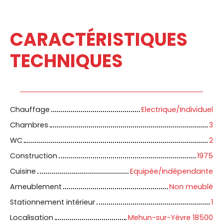
CARACTÉRISTIQUES
TECHNIQUES
Chauffage
Electrique/Individuel
Chambres
3
WC
2
Construction
1975
Cuisine
Equipée/Indépendante
Ameublement
Non meublé
Stationnement intérieur
1
Localisation
Mehun-sur-Yèvre 18500