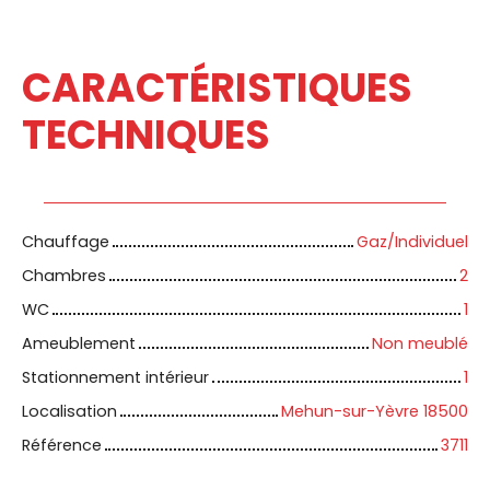
CARACTÉRISTIQUES
TECHNIQUES
Chauffage
Gaz/Individuel
Chambres
2
WC
1
Ameublement
Non meublé
Stationnement intérieur
1
Localisation
Mehun-sur-Yèvre 18500
Référence
3711