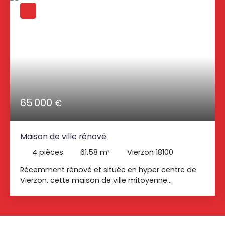
65 000
€
Maison de ville rénové
4
pièces
61.58
m²
Vierzon 18100
Récemment rénové et située en hyper centre de
Vierzon, cette maison de ville mitoyenne
comprend au rez-de-chaussée : une pièce de vie
de 20m2, une salle deau avec WC. Au premier
étage un palier desservant deux chambres et un
wc avec lave main. Au dernier étage une chambre