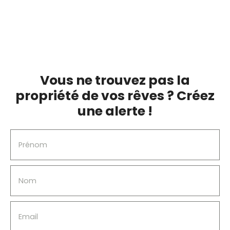
de 12m2. Double vitrage, tout à l'égout, chauffage
électrique, cave, à deux pas des commerces et
sans travaux à prévoir.
Vous ne trouvez pas la
propriété de vos rêves ? Créez
une alerte !
Prénom
Nom
Email