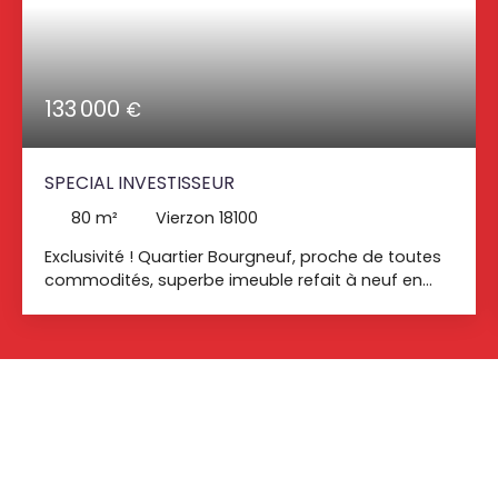
133 000
€
SPECIAL INVESTISSEUR
80
m²
Vierzon 18100
Exclusivité ! Quartier Bourgneuf, proche de toutes
commodités, superbe imeuble refait à neuf en
2021 comprenant : un studio loué meublé 340EUR
HC et un T2 en duplex a louer meublé 480EUR HC
Loyer annuel : 9 840EUR HC Chauffage électrique,
double vitrage PVC et tout-à-l'égout. Compteur
individuel électrique.