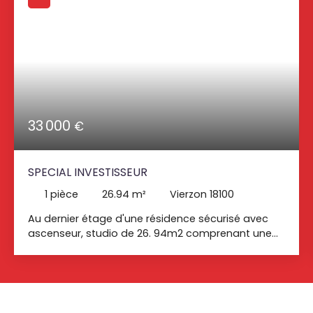
33 000
€
SPECIAL INVESTISSEUR
1
pièce
26.94
m²
Vierzon 18100
Au dernier étage d'une résidence sécurisé avec
ascenseur, studio de 26. 94m2 comprenant une
grande pièce avec cuisine ouverte, aménagée et
semi équipée, une salle de bains avec WC.
Chauffage et production eau chaude gaz de ville.
Charges de copropriété : 281EUR / trimestre
comprenant eau froide, entretien des communs