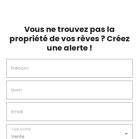
Référence
RECHERCHER
Vous ne trouvez pas la
propriété de vos rêves ? Créez
une alerte !
Prénom
Nom
Email
Type d'offre
Vente