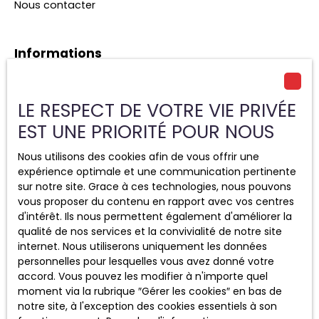
Nous contacter
Informations
Nos honoraires
Mentions légales
LE RESPECT DE VOTRE VIE PRIVÉE
Politique de confidentialité
EST UNE PRIORITÉ POUR NOUS
Plan du site
Nous utilisons des cookies afin de vous offrir une
Gérer les cookies
expérience optimale et une communication pertinente
sur notre site. Grace à ces technologies, nous pouvons
Propulsé par
vous proposer du contenu en rapport avec vos centres
d'intérêt. Ils nous permettent également d'améliorer la
qualité de nos services et la convivialité de notre site
internet. Nous utiliserons uniquement les données
personnelles pour lesquelles vous avez donné votre
+33 2 48 71 83 83
accord. Vous pouvez les modifier à n'importe quel
moment via la rubrique ″Gérer les cookies″ en bas de
notre site, à l'exception des cookies essentiels à son