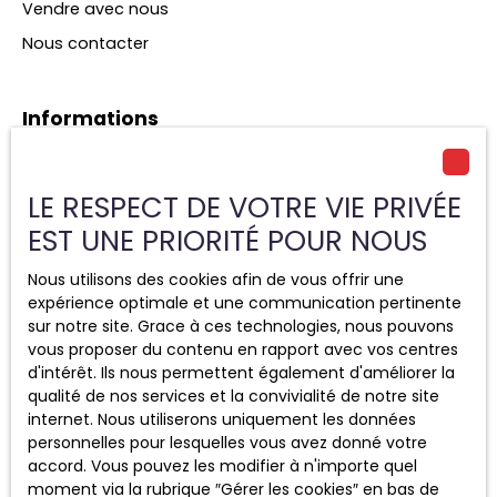
Vendre avec nous
Nous contacter
Informations
Nos honoraires
Mentions légales
LE RESPECT DE VOTRE VIE PRIVÉE
Politique de confidentialité
EST UNE PRIORITÉ POUR NOUS
Plan du site
Nous utilisons des cookies afin de vous offrir une
Gérer les cookies
expérience optimale et une communication pertinente
sur notre site. Grace à ces technologies, nous pouvons
Propulsé par
vous proposer du contenu en rapport avec vos centres
d'intérêt. Ils nous permettent également d'améliorer la
qualité de nos services et la convivialité de notre site
internet. Nous utiliserons uniquement les données
personnelles pour lesquelles vous avez donné votre
+33 2 48 71 83 83
accord. Vous pouvez les modifier à n'importe quel
moment via la rubrique ″Gérer les cookies″ en bas de