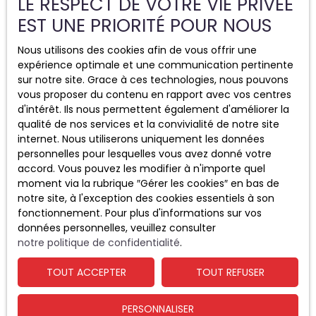
LE RESPECT DE VOTRE VIE PRIVÉE
Politique de confidentialité
EST UNE PRIORITÉ POUR NOUS
Plan du site
Nous utilisons des cookies afin de vous offrir une
Gérer les cookies
expérience optimale et une communication pertinente
sur notre site. Grace à ces technologies, nous pouvons
Propulsé par
vous proposer du contenu en rapport avec vos centres
d'intérêt. Ils nous permettent également d'améliorer la
qualité de nos services et la convivialité de notre site
internet. Nous utiliserons uniquement les données
personnelles pour lesquelles vous avez donné votre
+33 2 48 71 83 83
accord. Vous pouvez les modifier à n'importe quel
moment via la rubrique ″Gérer les cookies″ en bas de
notre site, à l'exception des cookies essentiels à son
fonctionnement. Pour plus d'informations sur vos
24 Place Vaillant Couturier
données personnelles, veuillez consulter
18100 Vierzon
notre politique de confidentialité
.
TOUT ACCEPTER
TOUT REFUSER
PERSONNALISER