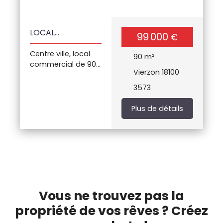
ans.
LOCAL
99 000
€
COMMERCIAL
Centre ville, local
CENTRE VILLE
90
m²
commercial de 90
Vierzon 18100
M2 avec vitrine,
cinq remises, cave,
3573
cour extérieur
Plus de détails
Vous ne trouvez pas la
propriété de vos rêves ? Créez