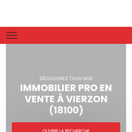
Accueil
Vente
Vendu
Estimati
DÉCOUVREZ TOUS NOS
IMMOBILIER PRO EN
VENTE À VIERZON
(18100)
OUVRIR LA RECHERCHE